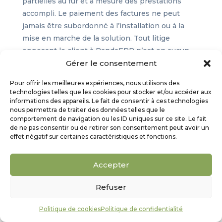
partielles au fur et à mesure des prestations
accompli. Le paiement des factures ne peut
jamais être subordonné à l’installation ou à la
mise en marche de la solution. Tout litige
opposant le client à PandaERP n’est en aucun
cas suspensif du règlement de la partie non
Gérer le consentement
contestée de la facture.
Pour offrir les meilleures expériences, nous utilisons des
technologies telles que les cookies pour stocker et/ou accéder aux
Tous les litiges auxquels le présent contrat et les
informations des appareils. Le fait de consentir à ces technologies
accords qui en découlent pourraient donner lieu,
nous permettra de traiter des données telles que le
comportement de navigation ou les ID uniques sur ce site. Le fait
concernant tant leurs validités, leurs
de ne pas consentir ou de retirer son consentement peut avoir un
interprétations, leurs exécutions, leurs
effet négatif sur certaines caractéristiques et fonctions.
conséquences et leurs suites seront soumis au
tribunal de Poitiers.
Accepter
ARTICLE 16 – Responsabilité et
Garantie
Refuser
PandaERP s’engage à apporter tout le soin
Politique de cookies
Politique de confidentialité
possible à l’exécution de ses obligations. Elle est