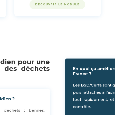
DÉCOUVRIR LE MODULE
idien pour une
n des déchets
En quoi ça améliore
France ?
Les BSD/Cerfa sont gé
puis rattachés à l’ad
idien ?
tout rapidement, et
contrôle.
s déchets : bennes,