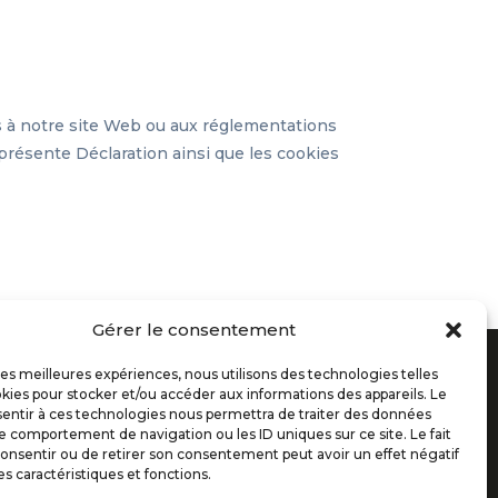
s à notre site Web ou aux réglementations
présente Déclaration ainsi que les cookies
Gérer le consentement
Mentions
Articles récents
 les meilleures expériences, nous utilisons des technologies telles
Légales
kies pour stocker et/ou accéder aux informations des appareils. Le
sentir à ces technologies nous permettra de traiter des données
Consulter les
Qu’est-ce
le comportement de navigation ou les ID uniques sur ce site. Le fait
mentions légales
qu’une PDP
onsentir ou de retirer son consentement peut avoir un effet négatif
(Plateforme de
es caractéristiques et fonctions.
Consulter les