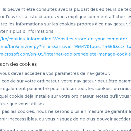
, ils peuvent être consultés avec la plupart des éditeurs de 
r l’ouvrir. La liste ci-après vous explique comment afficher le
ltez les informations sur les cookies propres à ce navigateur. 
enir plus d’informations.
US/kb/cookies-information-Websites-store-on-your-computer
hrome/bin/answer.py?hl=en&answer=95647&topic=14666&ctx=to
microsoft.com/en-US/internet-explorer/delete-manage-cooki
sion des cookies
 vous devez accéder à vos paramètres de navigateur.
n cookie sur votre ordinateur, votre navigateur peut être para
être également paramétré pour refuser tous les cookies, ou uni
el cookie déjà installé sur votre ordinateur. Notez qu’il vou
eur que vous utilisez.
 pas les cookies, nous ne serons plus en mesure de garantir 
nir inaccessibles, ou vous risquez de ne plus pouvoir accéder
férente pour modifier les paramètres. Le cas échéant, consult