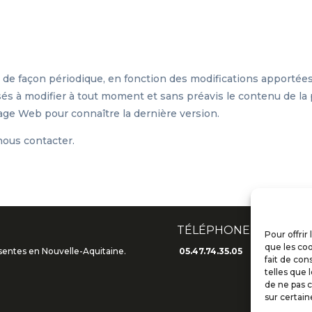
 de façon périodique, en fonction des modifications apportée
és à modifier à tout moment et sans préavis le contenu de la 
age Web pour connaître la dernière version.
nous contacter.
TÉLÉPHONE
Pour offrir
que les coo
ésentes en Nouvelle-Aquitaine.
05.47.74.35.05
fait de con
telles que 
de ne pas c
sur certain