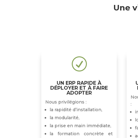
Une vi
R
UN ERP RAPIDE À
DÉPLOYER ET À FAIRE
ADOPTER
No
Nous privilégions :
:
la rapidité d’installation,
i
la modularité,
l
la prise en main immédiate,
f
la formation concrète et
a