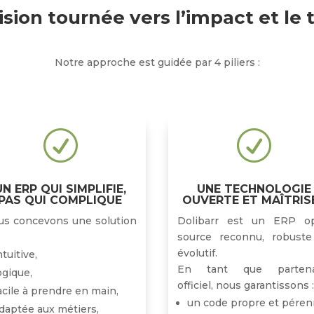
sion tournée vers l’impact et le 
Notre approche est guidée par 4 piliers :
R
R
UN ERP QUI SIMPLIFIE,
UNE TECHNOLOGIE
PAS QUI COMPLIQUE
OUVERTE ET MAÎTRIS
us concevons une solution
Dolibarr est un ERP o
source reconnu, robuste
évolutif.
ntuitive,
En tant que partena
ogique,
officiel, nous garantissons 
acile à prendre en main,
un code propre et péren
daptée aux métiers,