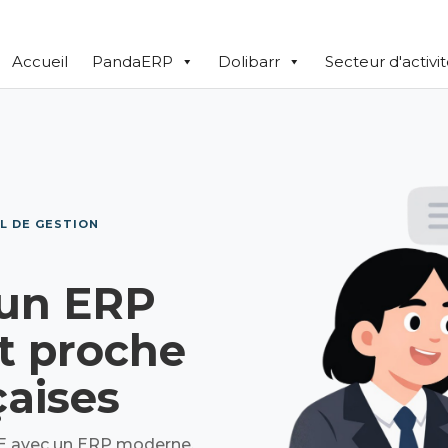
Accueil
PandaERP
Dolibarr
Secteur d'activi
L DE GESTION
 un ERP
et proche
aises
E avec un ERP moderne,